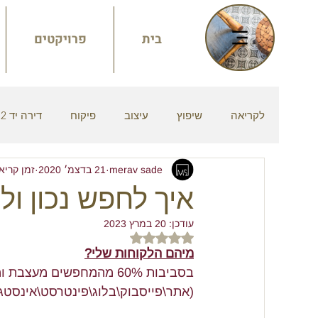
בית
פרויקטים
לקריאה
שיפוץ
עיצוב
פיקוח
דירה יד 2
merav sade
21 בדצמ׳ 2020
זמן קריאה 8 ד
סטיילינג
יעוץ
חוצלארץ
מסעדה
איך לחפש נכון ו
עודכן:
20 במרץ 2023
סקנדינבי
חיפה
אישי
אדריכלות
דירוג של NaN מתוך 5 כוכבים
מיהם הלקוחות שלי?
בסביבות 60% מהמחפשים מע
וואבי סאבי
אר-נובו
יוקרה
(אתר\פייסבוק\בלוג\פינטרסט\אינסטגר