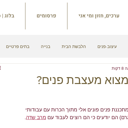
ערכים, חזון ומי אני
פרסומים
בלוג | 
עיצוב-פנים
הלבשת הבית
בנייה
בתים פרטיים
קות
אוכל
נורדי
היסטוריה
תולדות העיצוב
איקאה
למצוא מעצבת פנים?
תל אביב
ברוטוליזים
קולנע
דירה קטנה
תאורה
צבת ומתכננת פנים פונים אלי מתוך הכרות עם עבודותי 
ם) הם יודעים כי הם רוצים לעבוד עם 
מרב שדה
. 