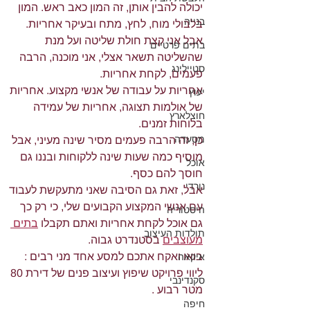
יכולה להבין אותן, זה המון כאב ראש. המון 
בנייה
בלבולי מוח, לחץ, מתח ובעיקר אחריות.
אבל אני קצת חולת שליטה ועל מנת 
בתים פרטיים
שהשליטה תשאר אצלי, אני מוכנה, הרבה 
סטיילינג
פעמים, לקחת אחריות.
אחריות על עבודה של אנשי מקצוע. אחריות 
יעוץ
של אולמות תצוגה, אחריות של עמידה 
חוצלארץ
בלוחות זמנים.
מסעדה
כן, זה הרבה פעמים מסיר שינה מעיני, אבל 
מוסיף כמה שעות שינה ללקוחות ובננו גם 
אוכל
חוסך להם כסף.
נורדי
אבל, זאת גם הסיבה שאני מתעקשת לעבוד 
עם אנשי המקצוע הקבועים שלי, כי רק כך 
היסטוריה
גם אוכל לקחת אחריות ואתם תקבלו 
בתים 
תולדות העיצוב
מעוצבים
 בסטנדרט גבוה. 
בואו ואקח אתכם למסע אחד מני רבים : 
איקאה
ליווי פרויקט שיפוץ ועיצוב פנים של דירת 80 
סקנדינבי
מטר רבוע .
חיפה