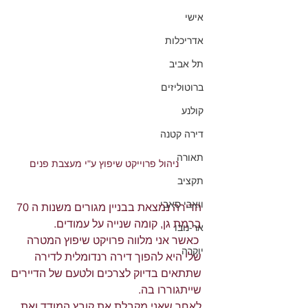
אישי
אדריכלות
תל אביב
ברוטוליזים
קולנע
דירה קטנה
תאורה
ניהול פרוייקט שיפוץ ע"י מעצבת פנים
תקציב
וואבי סאבי
הדירה נמצאת בבניין מגורים משנות ה 70 
ברמת גן, קומה שנייה על עמודים.
אר-נובו
 כאשר אני מלווה פרויקט שיפוץ המטרה 
יוקרה
שלי היא להפוך דירה רנדומלית לדירה 
שתתאים בדיוק לצרכים ולטעם של הדיירים 
שייתגוררו בה. 
לאחר שאני מקבלת את קובץ המודד ואת 