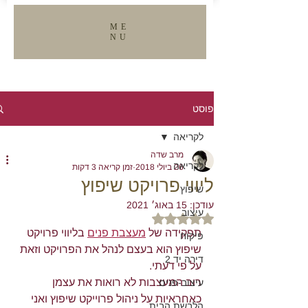
ME
NU
VIEW ALL
פוסט
לקריאה
מרב שדה
לקריאה
26 ביולי 2018
זמן קריאה 3 דקות
ליווי פרויקט שיפוץ
שיפוץ
עודכן:
15 באוג׳ 2021
עיצוב
דירוג של NaN מתוך 5 כוכבים
תפקידה של 
מעצבת פנים
 בליווי פרויקט 
פיקוח
שיפוץ הוא בעצם לנהל את הפרויקט וזאת 
דירה יד 2
על פי דעתי.
רוב המעצבות לא רואות את עצמן 
עיצוב-פנים
כאחראיות על ניהול פרוייקט שיפוץ ואני 
הלבשת הבית