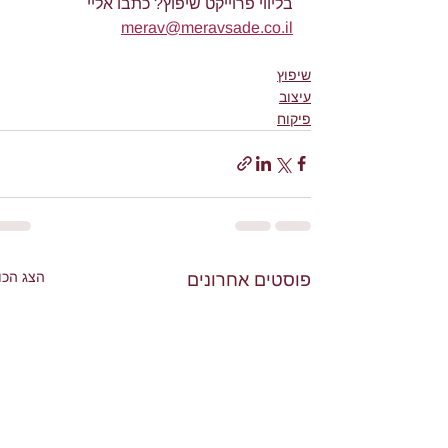
בליווי פרוייקט שיפוץ? כתבו אליי 
merav@meravsade.co.il
שיפוץ
עיצוב
פיקוח
הצג הכו
פוסטים אחרונים