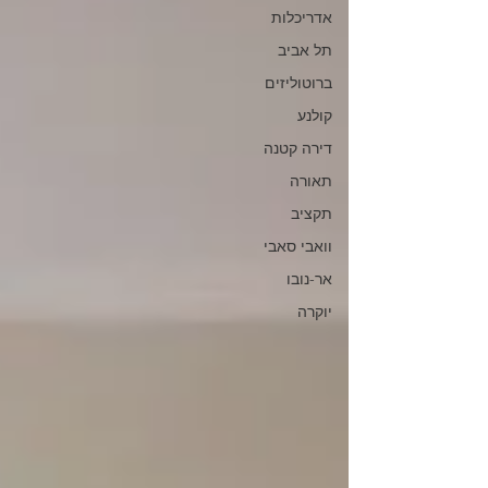
אדריכלות
תל אביב
ברוטוליזים
קולנע
דירה קטנה
תאורה
תקציב
וואבי סאבי
אר-נובו
יוקרה