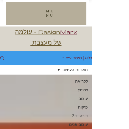
ME
NU
VIEW ALL
Marx
Design
- עולמה
של מעצבת
בלוג | סימני עיצוב
תולדות העיצוב
לקריאה
שיפוץ
עיצוב
פיקוח
דירה יד 2
עיצוב-פנים