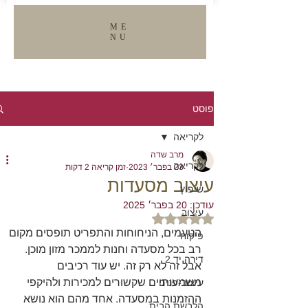
ME
NU
VIEW ALL
פוסט
לקריאה
מרב שדה
לקריאה
23 בפבר׳ 2023
זמן קריאה 2 דקות
עיצוב מסעדות
שיפוץ
עודכן:
20 בפבר׳ 2025
עיצוב
דירוג של NaN מתוך 5 כוכבים
הטעמים, הניחוחות והתפריט תופסים מקום 
פיקוח
רב בכל מסעדה וחנות לממכר מזון מוכן. 
דירה יד 2
אבל זה לא רק זה. יש עוד רכיבים 
משמעותיים שקשורים למכירות ולהיקפי 
עיצוב-פנים
ההזמנות במסעדה. אחד מהם הוא נושא 
הלבשת הבית