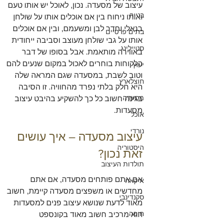
עיצוב של מסעדה. נכון, לאוכל יש אותו טעם 
בנייה
ואותו ניחוח בין אם אוכלים אותו על שולחן 
בנאלי וחדר לבן ומשעמם, ובין אם אוכלים 
בתים פרטיים
אותו על גבי שולחן מעוצב וסביבה ייחודית 
סטיילינג
באווירה מותאמת. אבל בסופו של דבר 
הלקוחות בוחרים לאכול במקום שנעים להם 
יעוץ
וטוב לשבת, במסעדה שגם המראה שלה 
חוצלארץ
היא חלק בלתי נפרד מהחוויה. זו הסיבה 
מסעדה
בגינה חשוב כל כך להשקיע בהיבט עיצוב 
מסעדות.
אוכל
נורדי
עיצוב מסעדה – איך עושים 
היסטוריה
זאת נכון?
תולדות העיצוב
אם אתם פותחים מסעדה, אם אתם 
איקאה
מחדשים או משפצים מסעדה קיימת, חשוב 
סקנדינבי
מאוד לדעת שנושא עיצוב פנים למסעדות 
חיפה
הוא מרכיב חשוב מאוד בקונספט 