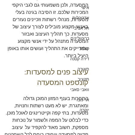
המסעדה, ולכן משמעותי גם לגבי היקפי 
אישי
המכירות שלכם. זו הסיבה בגינה בעלי 
אדריכלות
מסעדות, מנהלי רשתות וזכיינים נעזרים 
באנשי מקצוע מובילים לצורך עיצוב של 
תל אביב
מסעדות. כך תהליך העיצוב ואבזור 
ברוטוליזים
המסעדה מתנהל על ידי אנשי מקצוע 
שמדייקים את התהליך ועושים אותו באופן 
קולנע
היעיל ביותר.
דירה קטנה
תאורה
עיצוב פנים למסעדות: 
תקציב
קונספט המסעדה
וואבי סאבי
התחרות בענף המזון המוכן גדולה 
אר-נובו
ומאתגרת. יש לא מעט רשתות וחנויות, 
יוקרה
מסעדות, בתי קפה וקייטרינגים לאוכל מוכן. 
כדי לבלוט על המפה ולשמור על נוכחות 
מספקת, חשוב מאוד להקפיד על  עיצוב 
מדויק למסעדה וייחודי ביחס לכל השחקנים 