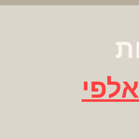
ת
אלפי