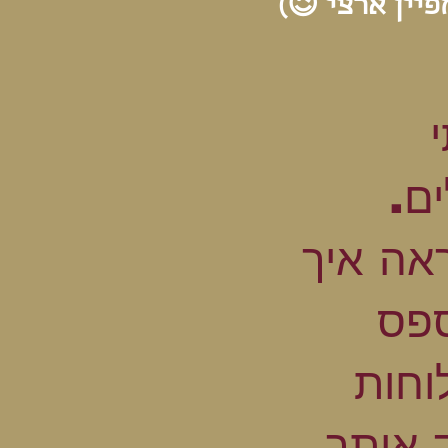
יין ארצי 😉)
ם.
ראה איך
פס
וחות
 אותך.