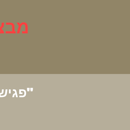
מבצע
"פגיש