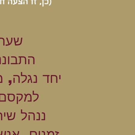
(כן, זו הצעה 
שעתי
התבוננ
יחד נגלה, 
למקסם,
ננהל שיח
זמנים, אנש