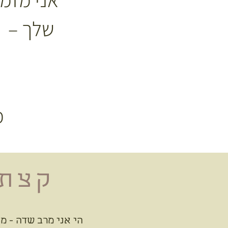
שלך – ב
— מרב שדה, מתכננת ומעצבת פנים
קצת 
הי אני מרב שדה - מ