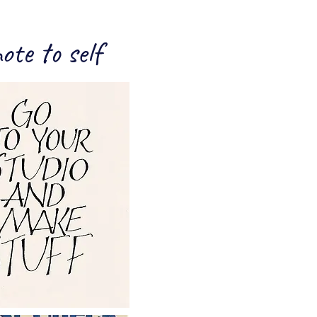
ote to self