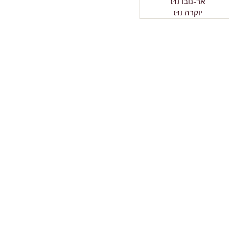
אר-נובו
(1)
פוסט 1
יוקרה
(1)
פוסט 1