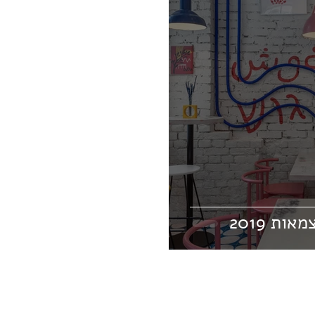
אוכל
נורדי
היסטוריה
אה
סקנדינבי
חיפה
אישי
ברוטוליזים
קולנע
דירה קטנה
אבי סאבי
אר-נובו
יוקרה
ת 2019