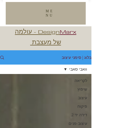
ME
NU
VIEW ALL
Marx
Design
- עולמה
של מעצבת
בלוג | סימני עיצוב
וואבי סאבי
לקריאה
שיפוץ
עיצוב
פיקוח
דירה יד 2
עיצוב-פנים