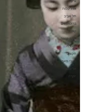
אישי
אדריכלות
תל אביב
ברוטוליזים
קולנע
דירה קטנה
תאורה
תקציב
וואבי סאבי
אר-נובו
יוקרה