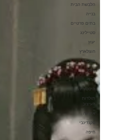
הלבשת הבית
בנייה
בתים פרטיים
סטיילינג
יעוץ
חוצלארץ
מסעדה
אוכל
נורדי
היסטוריה
תולדות
העיצוב
איקאה
סקנדינבי
חיפה